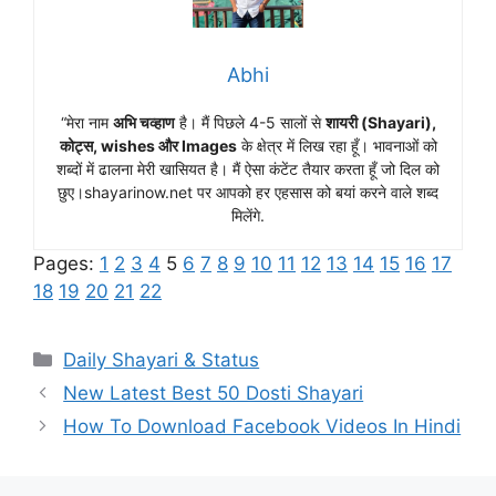
Abhi
“मेरा नाम
अभि चव्हाण
है। मैं पिछले 4-5 सालों से
शायरी (Shayari),
कोट्स, wishes और Images
के क्षेत्र में लिख रहा हूँ। भावनाओं को
शब्दों में ढालना मेरी खासियत है। मैं ऐसा कंटेंट तैयार करता हूँ जो दिल को
छुए।shayarinow.net पर आपको हर एहसास को बयां करने वाले शब्द
मिलेंगे.
Pages:
1
2
3
4
5
6
7
8
9
10
11
12
13
14
15
16
17
18
19
20
21
22
Categories
Daily Shayari & Status
New Latest Best 50 Dosti Shayari
How To Download Facebook Videos In Hindi