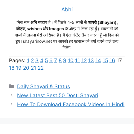
Abhi
“मेरा नाम
अभि चव्हाण
है। मैं पिछले 4-5 सालों से
शायरी (Shayari),
कोट्स, wishes और Images
के क्षेत्र में लिख रहा हूँ। भावनाओं को
शब्दों में ढालना मेरी खासियत है। मैं ऐसा कंटेंट तैयार करता हूँ जो दिल को
छुए।shayarinow.net पर आपको हर एहसास को बयां करने वाले शब्द
मिलेंगे.
Pages:
1
2
3
4
5
6
7
8
9
10
11
12
13
14
15
16
17
18
19
20
21
22
Categories
Daily Shayari & Status
New Latest Best 50 Dosti Shayari
How To Download Facebook Videos In Hindi