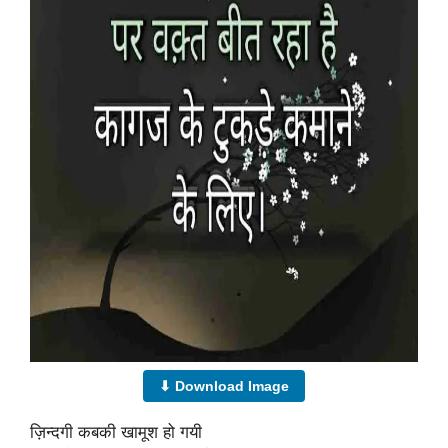
⬇ Download Image
ज़िन्दगी कबकी खामूश हो गयी