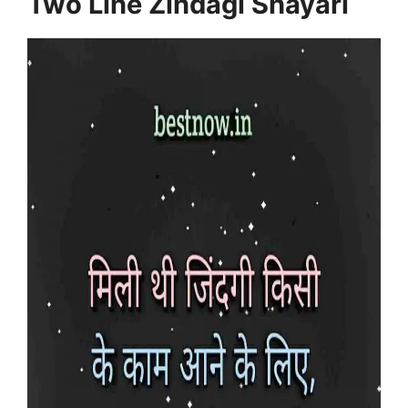
Two Line Zindagi Shayari