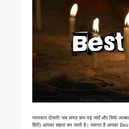
नमस्कार दोस्तों! जब लफ्ज़ कम पड़ जाएँ और सिर्फ जज़्
हिंदी) आपका सहारा बन जाती है। स्वागत है आपका Be