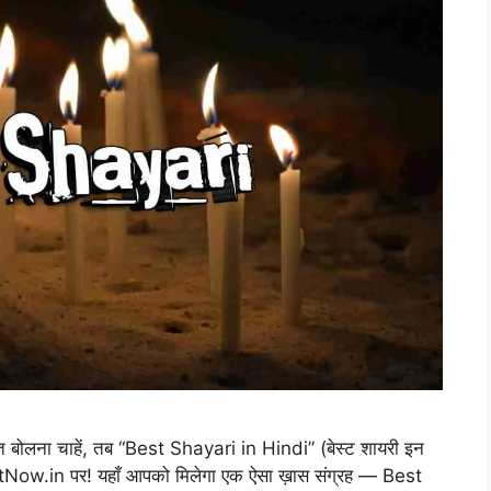
बात बोलना चाहें, तब “Best Shayari in Hindi” (बेस्ट शायरी इन
stNow.in पर! यहाँ आपको मिलेगा एक ऐसा ख़ास संग्रह — Best