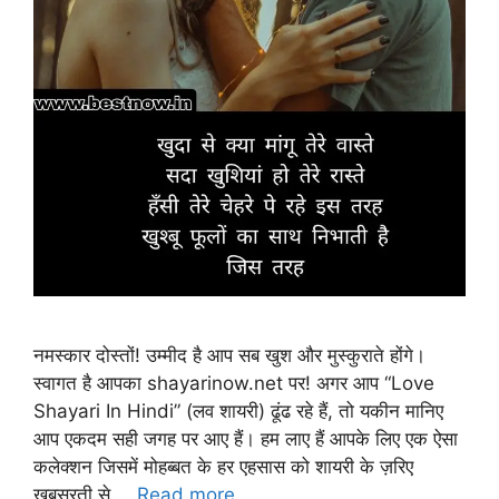
नमस्कार दोस्तों! उम्मीद है आप सब खुश और मुस्कुराते होंगे।
स्वागत है आपका shayarinow.net पर! अगर आप “Love
Shayari In Hindi” (लव शायरी) ढूंढ रहे हैं, तो यकीन मानिए
आप एकदम सही जगह पर आए हैं। हम लाए हैं आपके लिए एक ऐसा
कलेक्शन जिसमें मोहब्बत के हर एहसास को शायरी के ज़रिए
खूबसूरती से …
Read more