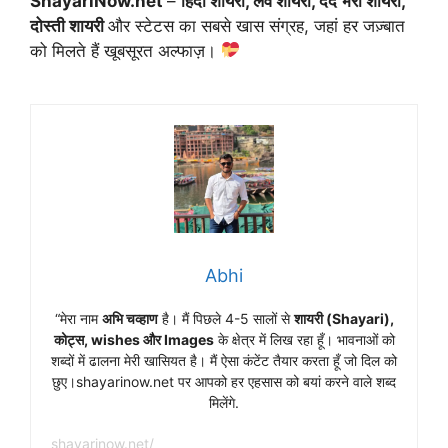
ShayariNow.net
–
हिंदी शायरी, लव शायरी, दर्द भरी शायरी,
दोस्ती शायरी
और स्टेटस का सबसे खास संग्रह, जहां हर जज़्बात
को मिलते हैं खूबसूरत अल्फाज़।
Abhi
“मेरा नाम
अभि चव्हाण
है। मैं पिछले 4-5 सालों से
शायरी (Shayari),
कोट्स, wishes और Images
के क्षेत्र में लिख रहा हूँ। भावनाओं को
शब्दों में ढालना मेरी खासियत है। मैं ऐसा कंटेंट तैयार करता हूँ जो दिल को
छुए।shayarinow.net पर आपको हर एहसास को बयां करने वाले शब्द
मिलेंगे.
shayarinow.net/