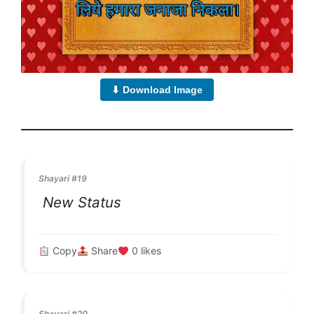
⬇ Download Image
Shayari #19
New Status
Copy
Share
0
likes
Shayari #20