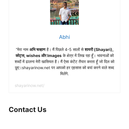
Abhi
“मेरा नाम
अभि चव्हाण
है। मैं पिछले 4-5 सालों से
शायरी (Shayari),
कोट्स, wishes और Images
के क्षेत्र में लिख रहा हूँ। भावनाओं को
शब्दों में ढालना मेरी खासियत है। मैं ऐसा कंटेंट तैयार करता हूँ जो दिल को
छुए।shayarinow.net पर आपको हर एहसास को बयां करने वाले शब्द
मिलेंगे.
shayarinow.net/
Contact Us
Facebook
WhatsApp
Instagram
X
Telegram