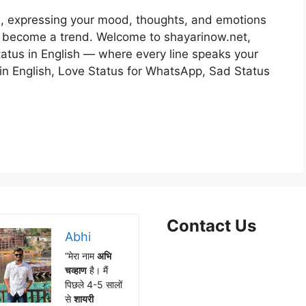
ld, expressing your mood, thoughts, and emotions
s become a trend. Welcome to shayarinow.net,
tatus in English — where every line speaks your
s in English, Love Status for WhatsApp, Sad Status
Contact Us
Abhi
“मेरा नाम
अभि
Facebook
WhatsApp
Instagram
X
Telegram
चव्हाण
है। मैं
पिछले 4-5 सालों
से
शायरी