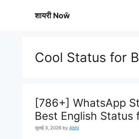
Skip
to
शायरी Noŵ
content
Cool Status for 
[786+] WhatsApp Sta
Best English Status
जुलाई 3, 2026
by
Abhi