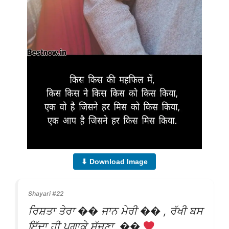
⬇ Download Image
Shayari #22
ਰਿਸ਼ਤਾ ਤੇਰਾ �� ਜਾਨ ਮੇਰੀ �� , ਰੱਖੀ ਬਸ
ਇੱਦਾ ਹੀ ਪੁਗਾਕੇ ਸੱਜਣਾ, ��