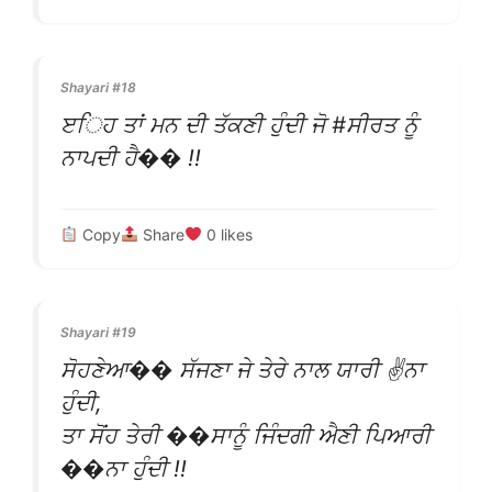
Shayari #18
ੲਿਹ ਤਾਂ ਮਨ ਦੀ ਤੱਕਣੀ ਹੁੰਦੀ ਜੋ #ਸੀਰਤ ਨੂੰ
ਨਾਪਦੀ ਹੈ�� !!
Copy
Share
0
likes
Shayari #19
ਸੋਹਣੇਆ�� ਸੱਜਣਾ ਜੇ ਤੇਰੇ ਨਾਲ ਯਾਰੀ ✌ਨਾ
ਹੁੰਦੀ,
ਤਾ ਸੋਂਹ ਤੇਰੀ ��ਸਾਨੂੰ ਜਿੰਦਗੀ ਐਣੀ ਪਿਆਰੀ
��ਨਾ ਹੁੰਦੀ !!