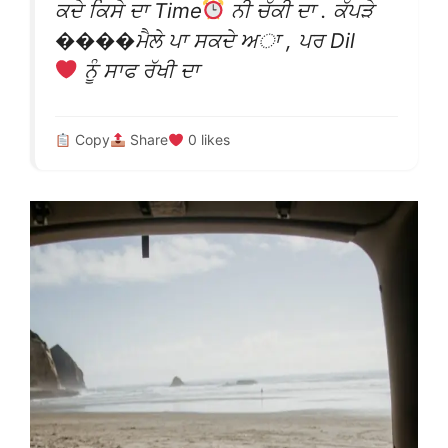
ਕਦੇ ਕਿਸੇ ਦਾ Time
ਨੀ ਚੱਕੀ ਦਾ . ਕੱਪੜੇ
����ਮੈਲੇ ਪਾ ਸਕਦੇ ਅਾ , ਪਰ Dil
ਨੂੰ ਸਾਫ ਰੱਖੀ ਦਾ
Copy
Share
0
likes