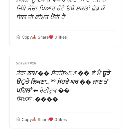
ਜਿੱਥੇ ਸੱਚਾ ਪਿਆਰ ਹੋਵੇ ਓਥੇ ਸ਼ਕਲਾਂ ਛੱਡ ਕੇ
ਦਿਲ ਦੀ ਕੀਮਤ ਪੈਂਦੀ ਹੈ
Copy
Share
0
likes
Shayari #28
ਤੇਰਾ
ਨਾਮ ��
ਸੋਹਣਿਅਾ �� ਵੇ ਮੈ
ਚੂੜੇ
ੳੁਤੇ ਲਿਖਣਾ.. °° ਸੋਹਰੇ
ਘਰ �� ਜਾਣ ਤੋਂ
ਪਹਿਲਾਂ ⬅
ਰੋਟੀ
ਟੁਕ ��
ਸਿਖਣਾ..����
Copy
Share
0
likes