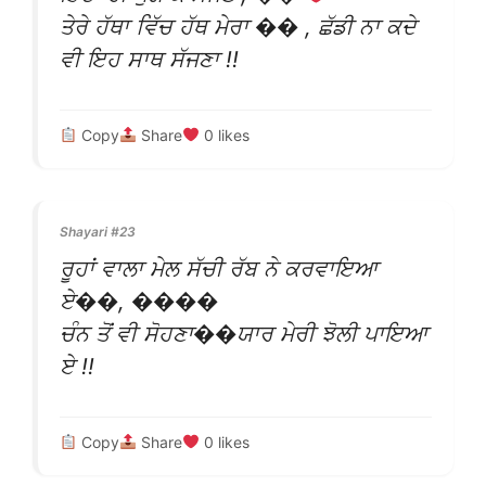
ਤੇਰੇ ਹੱਥਾ ਵਿੱਚ ਹੱਥ ਮੇਰਾ �� , ਛੱਡੀ ਨਾ ਕਦੇ
ਵੀ ਇਹ ਸਾਥ ਸੱਜਣਾ !!
Copy
Share
0
likes
Shayari #23
ਰੂਹਾਂ ਵਾਲਾ ਮੇਲ ਸੱਚੀ ਰੱਬ ਨੇ ਕਰਵਾਇਆ
ਏ��, ����
ਚੰਨ ਤੋਂ ਵੀ ਸੋਹਣਾ��ਯਾਰ ਮੇਰੀ ਝੋਲੀ ਪਾਇਆ
ਏ !!
Copy
Share
0
likes