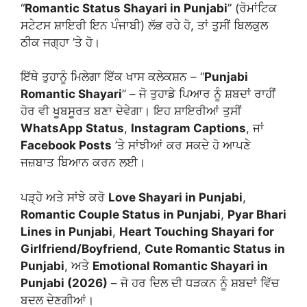
“
Romantic Status Shayari in Punjabi
” (ਰੋਮਾਂਟਿਕ
ਸਟੇਟਸ ਸ਼ਾਇਰੀ ਇਨ ਪੰਜਾਬੀ) ਲੱਭ ਰਹੇ ਹੋ, ਤਾਂ ਤੁਸੀਂ ਬਿਲਕੁਲ
ਠੀਕ ਜਗ੍ਹਾ ’ਤੇ ਹੋ।
ਇੱਥੇ ਤੁਹਾਨੂੰ ਮਿਲੇਗਾ ਇੱਕ ਖਾਸ ਕਲੇਕਸ਼ਨ – “
Punjabi
Romantic Shayari
” – ਜੋ ਤੁਹਾਡੇ ਪਿਆਰ ਨੂੰ ਸ਼ਬਦਾਂ ਰਾਹੀਂ
ਹੋਰ ਵੀ ਖੂਬਸੂਰਤ ਬਣਾ ਦੇਵੇਗਾ। ਇਹ ਸ਼ਾਇਰੀਆਂ ਤੁਸੀਂ
WhatsApp Status
,
Instagram Captions
, ਜਾਂ
Facebook Posts
’ਤੇ ਸਾਂਝੀਆਂ ਕਰ ਸਕਦੇ ਹੋ ਆਪਣੇ
ਜਜ਼ਬਾਤ ਬਿਆਨ ਕਰਨ ਲਈ।
ਪੜ੍ਹੋ ਅਤੇ ਸਾਂਝੇ ਕਰੋ
Love Shayari in Punjabi
,
Romantic Couple Status in Punjabi
,
Pyar Bhari
Lines in Punjabi
,
Heart Touching Shayari for
Girlfriend/Boyfriend
,
Cute Romantic Status in
Punjabi
, ਅਤੇ
Emotional Romantic Shayari in
Punjabi (2026)
– ਜੋ ਹਰ ਦਿਲ ਦੀ ਧੜਕਨ ਨੂੰ ਸ਼ਬਦਾਂ ਵਿੱਚ
ਬਦਲ ਦੇਣਗੀਆਂ।