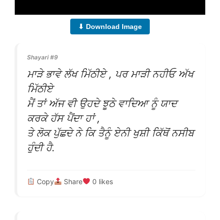
⬇ Download Image
Shayari #9
ਮਾੜੇ ਭਾਵੇ ਲੱਖ ਮਿੱਠੀਏ , ਪਰ ਮਾੜੀ ਨਹੀਓ ਅੱਖ
ਮਿੱਠੀਏ
ਮੈਂ ਤਾਂ ਅੱਜ ਵੀ ਉਹਦੇ ਝੂਠੇ ਵਾਦਿਆ ਨੂੰ ਯਾਦ
ਕਰਕੇ ਹੱਸ ਪੈਂਦਾ ਹਾਂ ,
ਤੇ ਲੋਕ ਪੁੱਛਦੇ ਨੇ ਕਿ ਤੈਨੂੰ ਏਨੀ ਖੁਸ਼ੀ ਕਿੱਥੋਂ ਨਸੀਬ
ਹੁੰਦੀ ਹੈ.
Copy
Share
0
likes