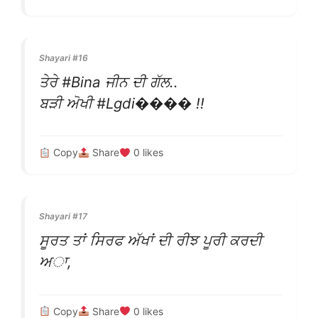
Shayari #16
ਤੇਰੇ #Bina ਜੀਨ ਦੀ ਗੱਲ..
ਬੜੀ ਅੋਖੀ #Lgdi���� !!
Copy
Share
0
likes
Shayari #17
ਸੂਰਤ ਤਾਂ ਸਿਰਫ ਅੱਖਾਂ ਦੀ ਰੀਝ ਪੂਰੀ ਕਰਦੀ
ਅਾ,
Copy
Share
0
likes