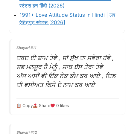
स्टेटस इन हिंदी (2026)
1991+ Love Attitude Status In Hindi | लव
ऐटिट्यूड स्टेटस [2026]
Shayari #11
ਦਰਦ ਦੀ ਸ਼ਾਮ ਹੋਵੇ , ਜਾਂ ਸੁੱਖ ਦਾ ਸਵੇਰਾ ਹੋਵੇ ,
ਸਭ ਮਨਜ਼ੂਰ ਹੈ ਮੇਨੂੰ , ਸਾਥ ਬੱਸ ਤੇਰਾ ਹੋਵੇ
ਅੱਜ ਅਸੀਂ ਵੀ ਇੱਕ ਨੇਕ ਕੰਮ ਕਰ ਆਏ , ਦਿਲ
ਦੀ ਵਸੀਅਤ ਕਿਸੇ ਦੇ ਨਾਮ ਕਰ ਆਏ
Copy
Share
0
likes
Shayari #12