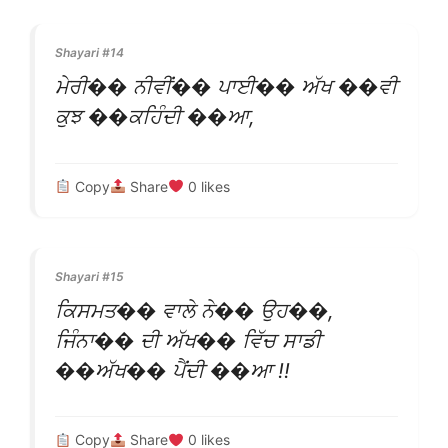
Shayari #14
ਮੇਰੀ�� ਨੀਵੀਂ�� ਪਾਈ�� ਅੱਖ ��ਵੀ
ਕੁਝ ��ਕਹਿੰਦੀ ��ਆ,
Copy
Share
0
likes
Shayari #15
ਕਿਸਮਤ�� ਵਾਲੇ ਨੇ�� ਉਹ��,
ਜਿੰਨਾ�� ਦੀ ਅੱਖ�� ਵਿੱਚ ਸਾਡੀ
��ਅੱਖ�� ਪੈਂਦੀ ��ਆ !!
Copy
Share
0
likes