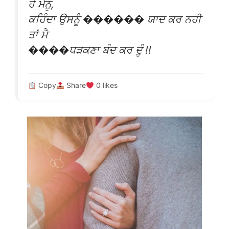
ਹੈ ਮੈਨੂੰ,
ਕਹਿੰਦਾ ਉਸਨੂੰ ������ ਯਾਦ ਕਰ ਨਹੀ
ਤਾਂ ਮੈ
����ਧੜਕਣਾ ਬੰਦ ਕਰ ਦੂੰ !!
Copy
Share
0
likes