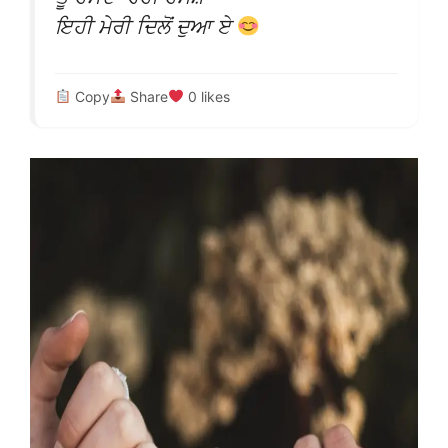
ਇਹੀ ਮੇਰੀ ਦਿਲੋਂ ਦੁਆ ਏ
Copy
Share
0
likes