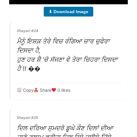
⬇ Download Image
Shayari #24
ਮੈਨੂੰ ਇਸ਼ਕ਼ ਤੇਰੇ ਵਿਚ ਰੰਗਿਆ ਚਾਰ ਚੁਫੇਰਾ
ਦਿਸਦਾ ਹੈ,
ਹੁਣ ਹਰ ਸ਼ੈ ‘ਚੋ ਸੱਜਣਾ ਵੇ ਤੇਰਾ ਚਿਹਰਾ ਦਿਸਦਾ
ਹੈ !! ��
Copy
Share
0
likes
Shayari #25
ਦਿਲ ਦਰਿਆ ਸੁਮਦਰੋ ਡੂਘੇ ਕੌਣ ਦਿਲਾਂ ਦੀਆ