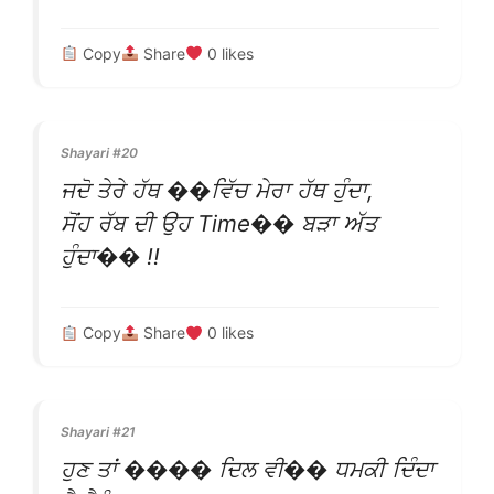
Copy
Share
0
likes
Shayari #20
ਜਦੋ ਤੇਰੇ ਹੱਥ ��ਵਿੱਚ ਮੇਰਾ ਹੱਥ ਹੁੰਦਾ,
ਸੋਂਹ ਰੱਬ ਦੀ ਉਹ Time�� ਬੜਾ ਅੱਤ
ਹੁੰਦਾ�� !!
Copy
Share
0
likes
Shayari #21
ਹੁਣ ਤਾਂ ���� ਦਿਲ ਵੀ�� ਧਮਕੀ ਦਿੰਦਾ