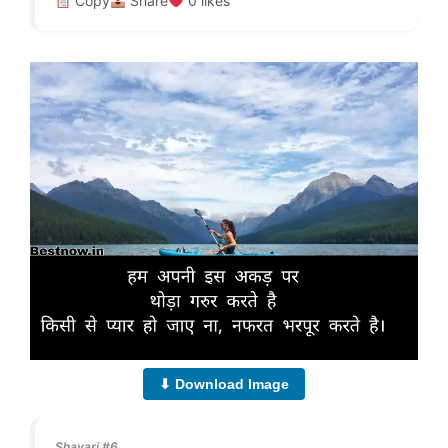
Copy
Share
0
likes
⬇ Download Image
Shayari #6