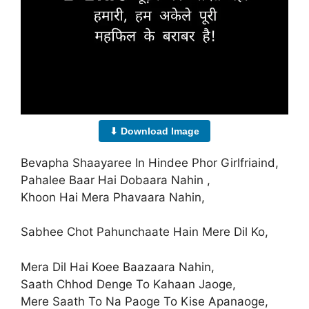
⬇ Download Image
Bevapha Shaayaree In Hindee Phor Girlfriaind,
Pahalee Baar Hai Dobaara Nahin ,
Khoon Hai Mera Phavaara Nahin,
Sabhee Chot Pahunchaate Hain Mere Dil Ko,
Mera Dil Hai Koee Baazaara Nahin,
Saath Chhod Denge To Kahaan Jaoge,
Mere Saath To Na Paoge To Kise Apanaoge,